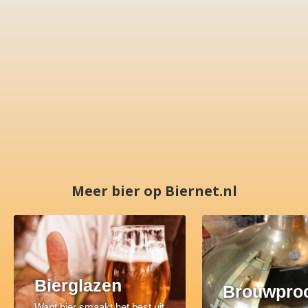
Meer bier op Biernet.nl
Bierglazen
Brouwpro
Want bier smaakt het best uit