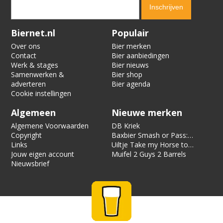
Verification code:
1640
Biernet.nl
Populair
Over ons
Bier merken
Contact
Bier aanbiedingen
Werk & stages
Bier nieuws
Samenwerken &
Bier shop
adverteren
Bier agenda
Cookie instellingen
Algemeen
Nieuwe merken
Algemene Voorwaarden
DB Kriek
Copyright
Baxbier Smash or Pass:
Links
Strata
Uiltje Take my Horse to
Jouw eigen account
the Hotel Room
Muifel 2 Guys 2 Barrels
Nieuwsbrief