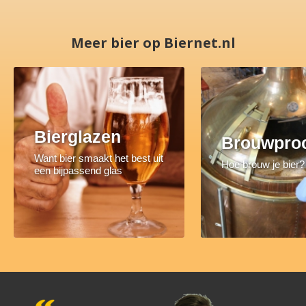
Meer bier op Biernet.nl
Bierglazen
Brouwpro
Want bier smaakt het best uit
Hoe brouw je bier?
een bijpassend glas