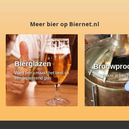
Meer bier op Biernet.nl
Bierglazen
Brouwpro
Want bier smaakt het best uit
Hoe brouw je bier?
een bijpassend glas