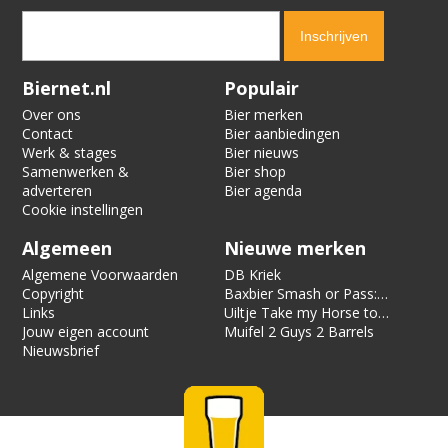
Verification code:
6229
Biernet.nl
Populair
Over ons
Bier merken
Contact
Bier aanbiedingen
Werk & stages
Bier nieuws
Samenwerken &
Bier shop
adverteren
Bier agenda
Cookie instellingen
Algemeen
Nieuwe merken
Algemene Voorwaarden
DB Kriek
Copyright
Baxbier Smash or Pass:
Links
Strata
Uiltje Take my Horse to
Jouw eigen account
the Hotel Room
Muifel 2 Guys 2 Barrels
Nieuwsbrief