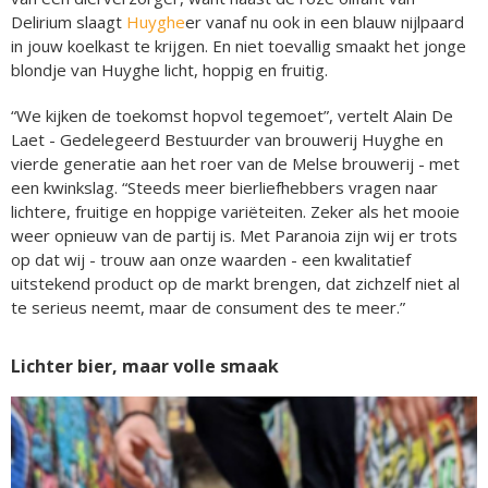
Delirium slaagt
Huyghe
er vanaf nu ook in een blauw nijlpaard
in jouw koelkast te krijgen. En niet toevallig smaakt het jonge
blondje van Huyghe licht, hoppig en fruitig.
“We kijken de toekomst hopvol tegemoet”, vertelt Alain De
Laet - Gedelegeerd Bestuurder van brouwerij Huyghe en
vierde generatie aan het roer van de Melse brouwerij - met
een kwinkslag. “Steeds meer bierliefhebbers vragen naar
lichtere, fruitige en hoppige variëteiten. Zeker als het mooie
weer opnieuw van de partij is. Met Paranoia zijn wij er trots
op dat wij - trouw aan onze waarden - een kwalitatief
uitstekend product op de markt brengen, dat zichzelf niet al
te serieus neemt, maar de consument des te meer.”
Lichter bier, maar volle smaak