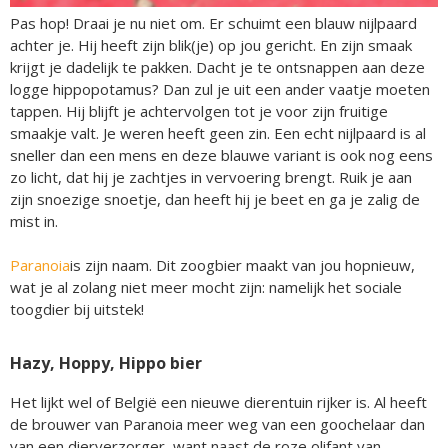
Pas hop! Draai je nu niet om. Er schuimt een blauw nijlpaard
achter je. Hij heeft zijn blik(je) op jou gericht. En zijn smaak
krijgt je dadelijk te pakken. Dacht je te ontsnappen aan deze
logge hippopotamus? Dan zul je uit een ander vaatje moeten
tappen. Hij blijft je achtervolgen tot je voor zijn fruitige
smaakje valt. Je weren heeft geen zin. Een echt nijlpaard is al
sneller dan een mens en deze blauwe variant is ook nog eens
zo licht, dat hij je zachtjes in vervoering brengt. Ruik je aan
zijn snoezige snoetje, dan heeft hij je beet en ga je zalig de
mist in.
Paranoia
is zijn naam. Dit zoogbier maakt van jou hopnieuw,
wat je al zolang niet meer mocht zijn: namelijk het sociale
toogdier bij uitstek!
Hazy, Hoppy, Hippo bier
Het lijkt wel of België een nieuwe dierentuin rijker is. Al heeft
de brouwer van Paranoia meer weg van een goochelaar dan
van een dierverzorger, want naast de roze olifant van