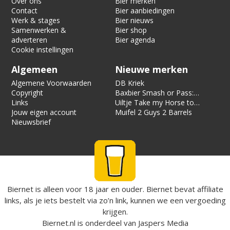
Over ons
Bier merken
Contact
Bier aanbiedingen
Werk & stages
Bier nieuws
Samenwerken &
Bier shop
adverteren
Bier agenda
Cookie instellingen
Algemeen
Nieuwe merken
Algemene Voorwaarden
DB Kriek
Copyright
Baxbier Smash or Pass:
Links
Strata
Uiltje Take my Horse to
Jouw eigen account
the Hotel Room
Muifel 2 Guys 2 Barrels
Nieuwsbrief
Biernet is alleen voor 18 jaar en ouder. Biernet bevat affiliate
links, als je iets bestelt via zo’n link, kunnen we een vergoeding
krijgen.
Biernet.nl
is onderdeel van
Jaspers Media