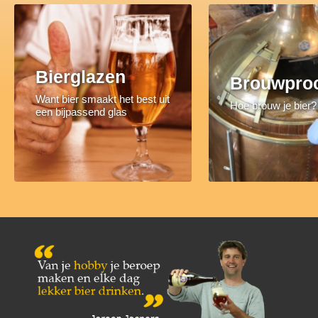
Bierglazen
Brouwpro
Want bier smaakt het best uit
Hoe brouw je bier?
een bijpassend glas