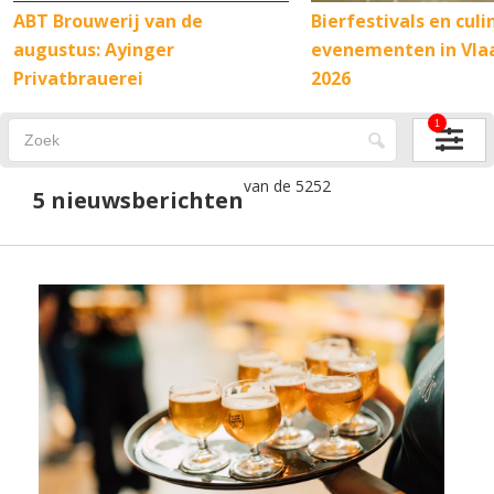
ABT Brouwerij van de
Bierfestivals en culi
augustus: Ayinger
evenementen in Vla
Privatbrauerei
2026
1
van de 5252
5 nieuwsberichten