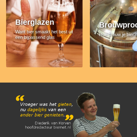
Bierglazen
Brouwpro
Want bier smaakt het best uit
Hoe brouw je bier?
een bijpassend glas