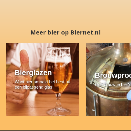
Meer bier op Biernet.nl
Bierglazen
Brouwpro
Want bier smaakt het best uit
Hoe brouw je bier?
een bijpassend glas