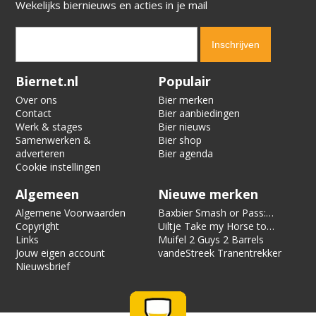
Wekelijks biernieuws en acties in je mail
Verification code:
2682
Biernet.nl
Populair
Over ons
Bier merken
Contact
Bier aanbiedingen
Werk & stages
Bier nieuws
Samenwerken &
Bier shop
adverteren
Bier agenda
Cookie instellingen
Algemeen
Nieuwe merken
Algemene Voorwaarden
Baxbier Smash or Pass:
Copyright
Strata
Uiltje Take my Horse to
Links
the Hotel Room
Muifel 2 Guys 2 Barrels
Jouw eigen account
vandeStreek Tranentrekker
Nieuwsbrief