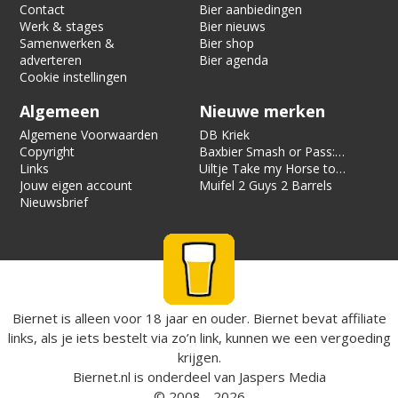
Contact
Bier aanbiedingen
Werk & stages
Bier nieuws
Samenwerken &
Bier shop
adverteren
Bier agenda
Cookie instellingen
Algemeen
Nieuwe merken
Algemene Voorwaarden
DB Kriek
Copyright
Baxbier Smash or Pass:
Links
Strata
Uiltje Take my Horse to
Jouw eigen account
the Hotel Room
Muifel 2 Guys 2 Barrels
Nieuwsbrief
Biernet is alleen voor 18 jaar en ouder. Biernet bevat affiliate
links, als je iets bestelt via zo’n link, kunnen we een vergoeding
krijgen.
Biernet.nl
is onderdeel van
Jaspers Media
© 2008 - 2026