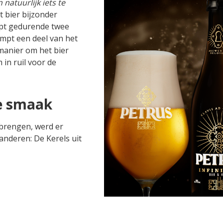
atuurlijk iets te
t bier bijzonder
ijpt gedurende twee
ampt een deel van het
 manier om het bier
in ruil voor de
e smaak
 brengen, werd er
nderen: De Kerels uit