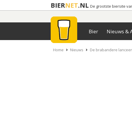
BIER
NET
.NL
De grootste biersite v
Bier
Nieuws & A
Home
Nieuws
De brabandere lanceert