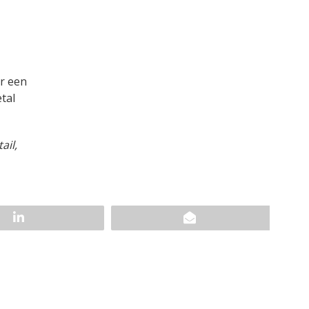
or een
tal
ail,