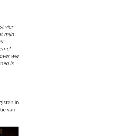
t vier
t mijn
er
hemel
 over wie
goed is
gisten in
tie van