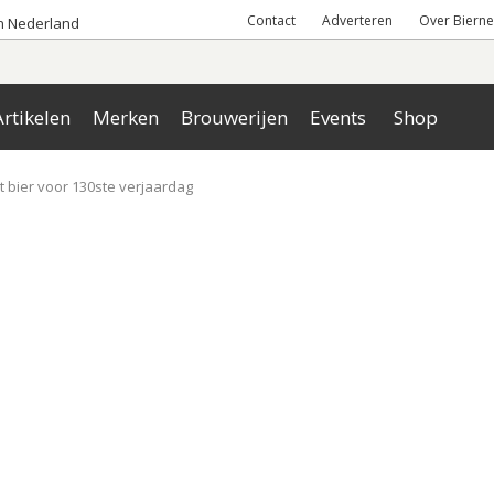
Contact
Adverteren
Over Bierne
an Nederland
rtikelen
Merken
Brouwerijen
Events
Shop
 bier voor 130ste verjaardag