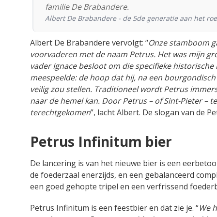
familie De Brabandere.
Albert De Brabandere - de 5de generatie aan het roe
Albert De Brabandere vervolgt: “
Onze stamboom gaat
voorvaderen met de naam Petrus. Het was mijn gro
vader Ignace besloot om die specifieke historische
meespeelde: de hoop dat hij, na een bourgondisch 
veilig zou stellen. Traditioneel wordt Petrus immers 
naar de hemel kan. Door Petrus – of Sint-Pieter – te
terechtgekomen
”, lacht Albert. De slogan van de Pe
Petrus Infinitum bier
De lancering is van het nieuwe bier is een eerbetoon
de foederzaal enerzijds, en een gebalanceerd comple
een goed gehopte tripel en een verfrissend foederb
Petrus Infinitum is een feestbier en dat zie je. “
We h