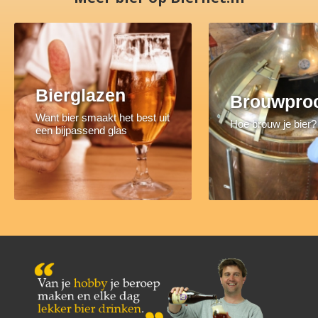
Bierglazen
Brouwpro
Want bier smaakt het best uit
Hoe brouw je bier?
een bijpassend glas