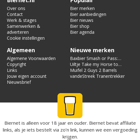
Biernet.nl
Populair
Over ons
Bier merken
Contact
Bier aanbiedingen
Werk & stages
Bier nieuws
Samenwerken &
Bier shop
adverteren
Bier agenda
Cookie instellingen
Algemeen
Nieuwe merken
Algemene Voorwaarden
Baxbier Smash or Pass:
Copyright
Strata
Uiltje Take my Horse to
Links
the Hotel Room
Muifel 2 Guys 2 Barrels
Jouw eigen account
vandeStreek Tranentrekker
Nieuwsbrief
Biernet is alleen voor 18 jaar en ouder. Biernet bevat affiliate
links, als je iets bestelt via zo’n link, kunnen we een vergoeding
krijgen.