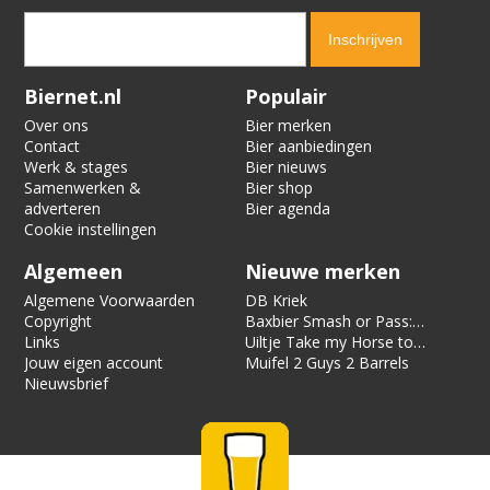
Verification code:
6235
Biernet.nl
Populair
Over ons
Bier merken
Contact
Bier aanbiedingen
Werk & stages
Bier nieuws
Samenwerken &
Bier shop
adverteren
Bier agenda
Cookie instellingen
Algemeen
Nieuwe merken
Algemene Voorwaarden
DB Kriek
Copyright
Baxbier Smash or Pass:
Links
Strata
Uiltje Take my Horse to
Jouw eigen account
the Hotel Room
Muifel 2 Guys 2 Barrels
Nieuwsbrief