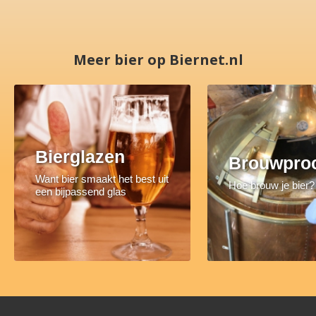
Meer bier op Biernet.nl
Bierglazen
Brouwpro
Want bier smaakt het best uit
Hoe brouw je bier?
een bijpassend glas