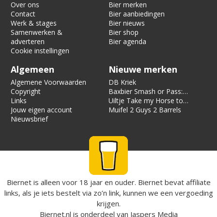
Over ons
Bier merken
Contact
Bier aanbiedingen
Werk & stages
Bier nieuws
Samenwerken &
Bier shop
adverteren
Bier agenda
Cookie instellingen
Algemeen
Nieuwe merken
Algemene Voorwaarden
DB Kriek
Copyright
Baxbier Smash or Pass:
Links
Strata
Uiltje Take my Horse to
Jouw eigen account
the Hotel Room
Muifel 2 Guys 2 Barrels
Nieuwsbrief
Biernet is alleen voor 18 jaar en ouder. Biernet bevat affiliate
links, als je iets bestelt via zo’n link, kunnen we een vergoeding
krijgen.
Biernet.nl
is onderdeel van
Jaspers Media