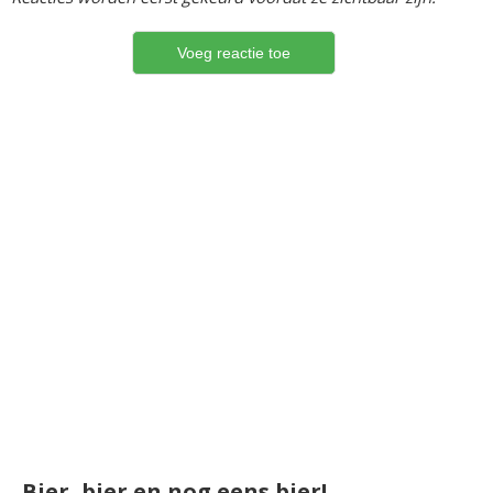
Bier, bier en nog eens bier!