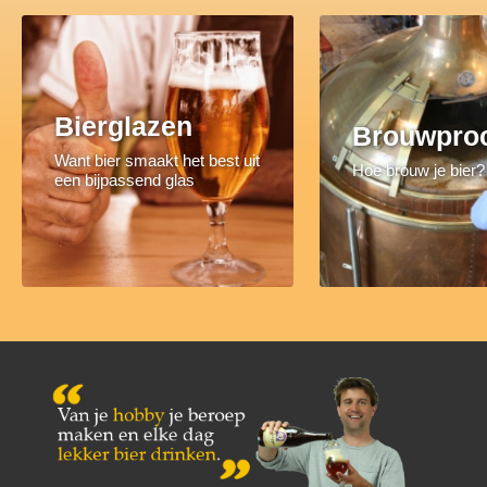
Bierglazen
Brouwpro
Want bier smaakt het best uit
Hoe brouw je bier?
een bijpassend glas