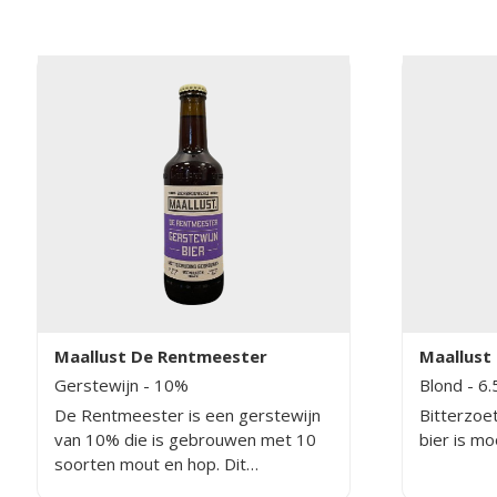
schuimkra
met kruid
hopbitterh
Maallust De Rentmeester
Maallust
Gerstewijn
- 10%
Blond
- 6
De Rentmeester is een gerstewijn
Bitterzoet
van 10% die is gebrouwen met 10
bier is mo
soorten mout en hop. Dit
speciaalbier is vol en krachtig met