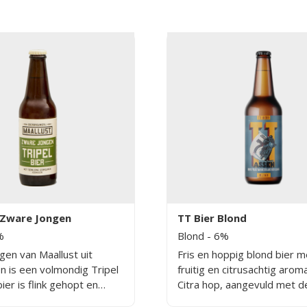
 Zware Jongen
TT Bier Blond
%
Blond
- 6%
gen van Maallust uit
Fris en hoppig blond bier 
n is een volmondig Tripel
fruitig en citrusachtig arom
bier is flink gehopt en
Citra hop, aangevuld met d
 romige witte
bloemige en kruidig bittere