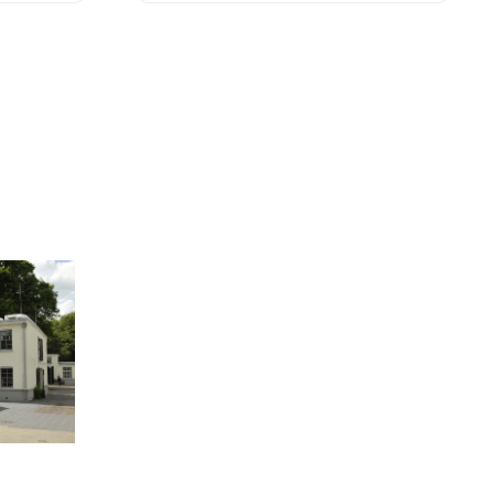
essend met
De ingrediënten bestaan uit water,
r.
gerstemout, hop en ondergistende
gist.