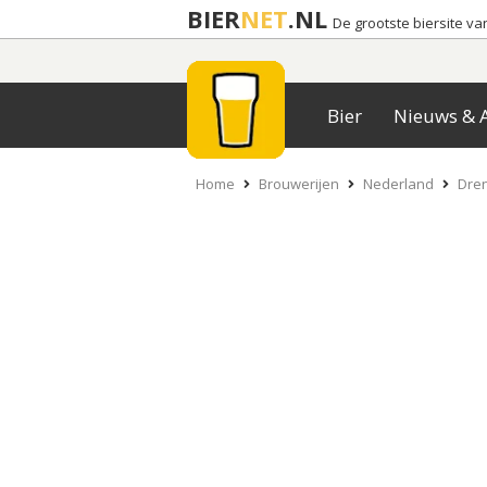
BIER
NET
.NL
De grootste biersite v
Bier
Nieuws & A
Home
Brouwerijen
Nederland
Dre