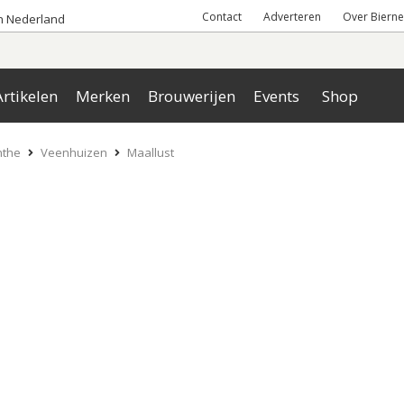
Contact
Adverteren
Over Bierne
an Nederland
rtikelen
Merken
Brouwerijen
Events
Shop
nthe
Veenhuizen
Maallust