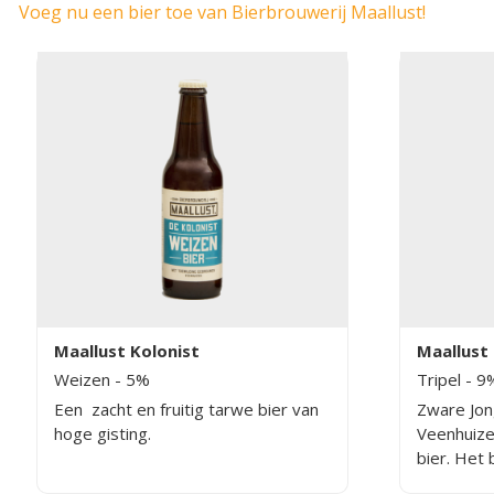
Voeg nu een bier toe van Bierbrouwerij Maallust!
Maallust Kolonist
Maallust
Weizen
- 5%
Tripel
- 9
Een zacht en fruitig tarwe bier van
Zware Jon
hoge gisting.
Veenhuize
bier. Het 
heeft een