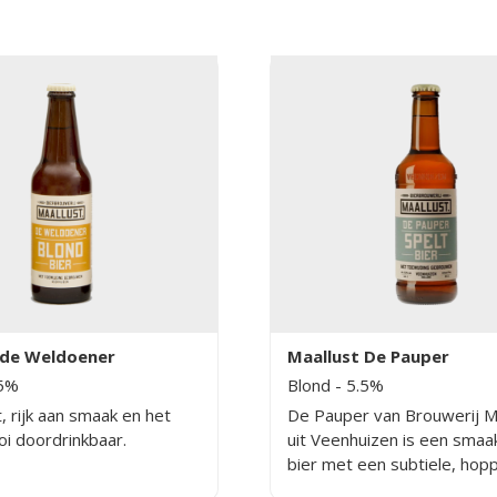
ag. Volmoutig van smaak
van Centennial hop. Het bie
ige geur en mooie
een soepele afdronk, een 
eid in de afdronk.
bitterheid en een doordrin
karakter.
 de Weldoener
Maallust De Pauper
.5%
Blond
- 5.5%
, rijk aan smaak en het
De Pauper van Brouwerij M
oi doordrinkbaar.
uit Veenhuizen is een smaakv
bier met een subtiele, hop
afdronk. In de geur vind je 