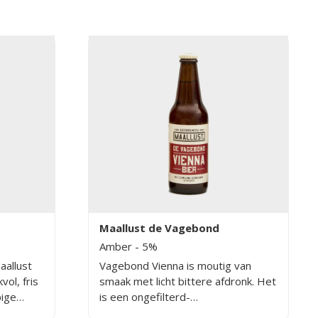
r heeft
Het bier heeft een zachte afdronk
mooie
en de smaakt verrast!
kbaar
Maallust de Vagebond
Amber
- 5%
aallust
Vagebond Vienna is moutig van
ol, fris
smaak met licht bittere afdronk. Het
pige
is een ongefilterd-
citrus en
en ongepasteuriseerd speciaalbier.