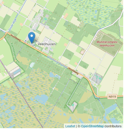
Leaflet
| ©
OpenStreetMap
contributors