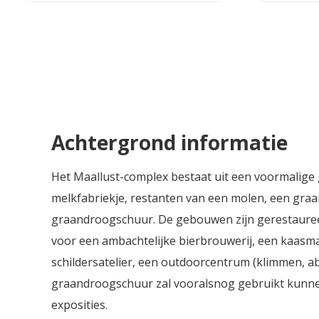
heerlijke smaken van karamel,
amandel en fruit. Het is een rijk bier
om eens goed voor te gaan zitten.
Achtergrond informatie
Het Maallust-complex bestaat uit een voormalige 
melkfabriekje, restanten van een molen, een graa
graandroogschuur. De gebouwen zijn gerestaure
voor een ambachtelijke bierbrouwerij, een kaasm
schildersatelier, een outdoorcentrum (klimmen, ab
graandroogschuur zal vooralsnog gebruikt kunn
exposities.