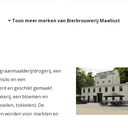
het bier is heerlijk dorstl
een citrustoets en koriande
Toon meer merken van Bierbrouwerij Maallust
graanmaalderij/drogerij, een
nsilo en een
erd en geschikt gemaakt
akerij, een bloemen-en
seilen, tokkelen). De
en worden voor markten en