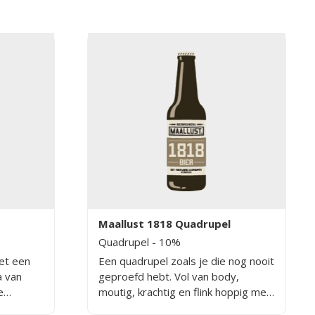
Maallust 1818 Quadrupel
Quadrupel
- 10%
met een
Een quadrupel zoals je die nog nooit
a van
geproefd hebt. Vol van body,
e
moutig, krachtig en flink hoppig met
 tonen
tonen van peer en zwarte bessen.