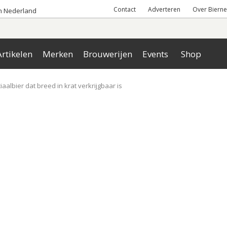
Contact
Adverteren
Over Bierne
an Nederland
rtikelen
Merken
Brouwerijen
Events
Shop
aalbier dat breed in krat verkrijgbaar is