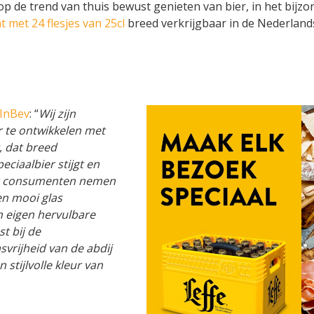
 op de trend van thuis bewust genieten van bier, in het bijzon
t met 24 flesjes van 25cl
breed verkrijgbaar in de Nederland
 InBev
: “
Wij zijn
r te ontwikkelen met
t, dat breed
eciaalbier stijgt en
eer consumenten nemen
en mooi glas
n eigen hervulbare
st bij de
svrijheid van de abdij
 stijlvolle kleur van