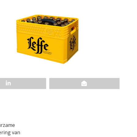
uurzame
ering van