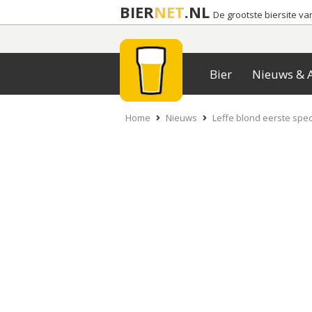
BIER
NET
.NL
De grootste biersite v
Bier
Nieuws & A
Home
Nieuws
Leffe blond eerste speci