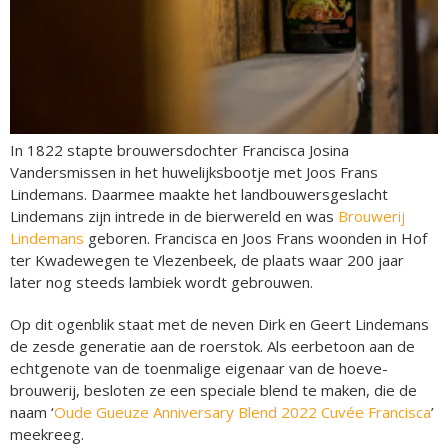
In 1822 stapte brouwersdochter Francisca Josina
Vandersmissen in het huwelijksbootje met Joos Frans
Lindemans. Daarmee maakte het landbouwersgeslacht
Lindemans zijn intrede in de bierwereld en was
Brouwerij
Lindemans
geboren. Francisca en Joos Frans woonden in Hof
ter Kwadewegen te Vlezenbeek, de plaats waar 200 jaar
later nog steeds lambiek wordt gebrouwen.
Op dit ogenblik staat met de neven Dirk en Geert Lindemans
de zesde generatie aan de roerstok. Als eerbetoon aan de
echtgenote van de toenmalige eigenaar van de hoeve-
brouwerij, besloten ze een speciale blend te maken, die de
naam ‘
Oude Gueuze Anniversary Blend 2022 Cuvée Francisca
’
meekreeg.