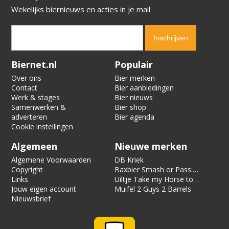
Wekelijks biernieuws en acties in je mail
Verification code:
8951
Biernet.nl
Populair
Over ons
Bier merken
Contact
Bier aanbiedingen
Werk & stages
Bier nieuws
Samenwerken &
Bier shop
adverteren
Bier agenda
Cookie instellingen
Algemeen
Nieuwe merken
Algemene Voorwaarden
DB Kriek
Copyright
Baxbier Smash or Pass:
Links
Strata
Uiltje Take my Horse to
Jouw eigen account
the Hotel Room
Muifel 2 Guys 2 Barrels
Nieuwsbrief