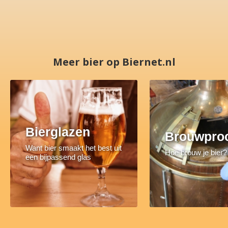
Meer bier op Biernet.nl
Bierglazen
Brouwpro
Want bier smaakt het best uit
Hoe brouw je bier?
een bijpassend glas