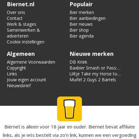
Verification code:
2507
Biernet.nl
Populair
Over ons
Bier merken
Contact
Bier aanbiedingen
Werk & stages
Bier nieuws
Samenwerken &
Bier shop
adverteren
Bier agenda
Cookie instellingen
Algemeen
Nieuwe merken
Algemene Voorwaarden
DB Kriek
Copyright
Baxbier Smash or Pass:
Links
Strata
Uiltje Take my Horse to
Jouw eigen account
the Hotel Room
Muifel 2 Guys 2 Barrels
Nieuwsbrief
Biernet is alleen voor 18 jaar en ouder. Biernet bevat affiliate
links, als je iets bestelt via zo’n link, kunnen we een vergoeding