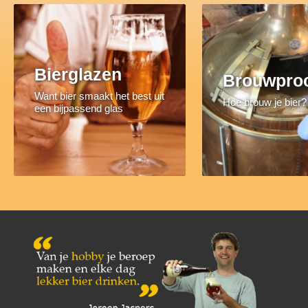
Bierglazen
Brouwpro
Want bier smaakt het best uit
Hoe brouw je bier?
een bijpassend glas