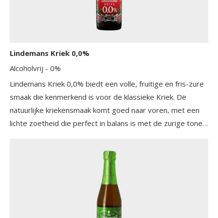
Lindemans Kriek 0,0%
Alcoholvrij
- 0%
Lindemans Kriek 0,0% biedt een volle, fruitige en fris-zure
smaak die kenmerkend is voor de klassieke Kriek. De
natuurlijke kriekensmaak komt goed naar voren, met een
lichte zoetheid die perfect in balans is met de zurige tonen.
Dit alcoholvrije bier behoudt de authentieke smaak van de
originele Kriek en biedt een verfrissende ervaring. De
combinatie van vers geperste krieken en natuurlijke
aroma’s zorgt voor een rijke en complexe smaakbeleving.