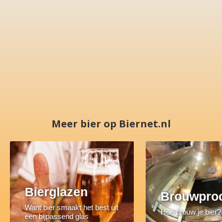
Meer bier op Biernet.nl
Bierglazen
Brouwpro
Want bier smaakt het best uit
Hoe brouw je bier?
een bijpassend glas