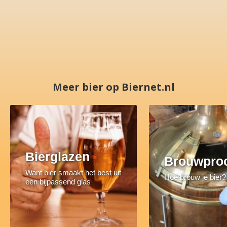
Meer bier op Biernet.nl
Bierglazen
Brouwpro
Want bier smaakt het best uit
Hoe brouw je bier?
een bijpassend glas