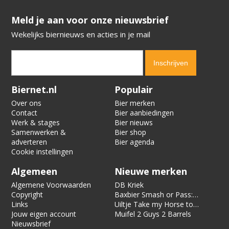
​​​​​​​Meld je aan voor onze nieuwsbrief
Wekelijks biernieuws en acties in je mail
Verification code:
4814
Biernet.nl
Populair
Over ons
Bier merken
Contact
Bier aanbiedingen
Werk & stages
Bier nieuws
Samenwerken &
Bier shop
adverteren
Bier agenda
Cookie instellingen
Algemeen
Nieuwe merken
Algemene Voorwaarden
DB Kriek
Copyright
Baxbier Smash or Pass:
Links
Strata
Uiltje Take my Horse to
Jouw eigen account
the Hotel Room
Muifel 2 Guys 2 Barrels
Nieuwsbrief