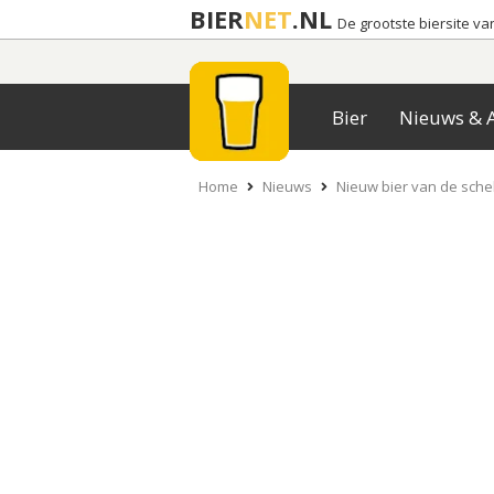
BIER
NET
.NL
De grootste biersite v
Bier
Nieuws & A
Home
Nieuws
Nieuw bier van de sche