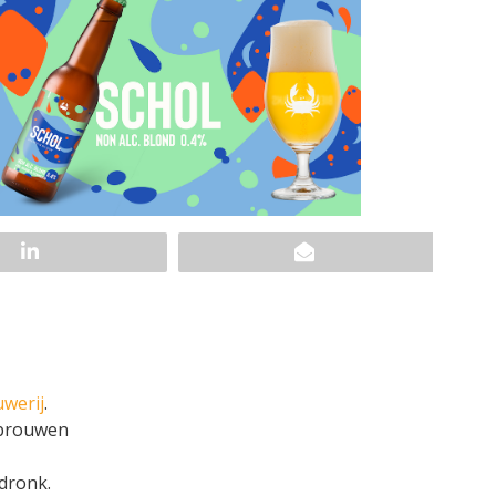
werij
.
gebrouwen
dronk.