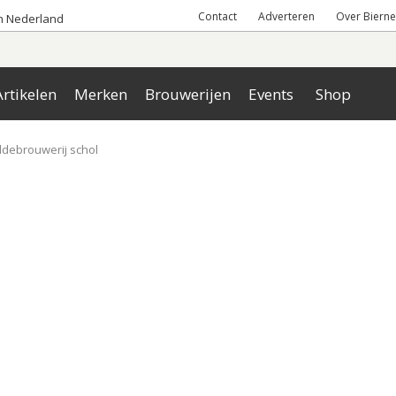
Contact
Adverteren
Over Bierne
an Nederland
rtikelen
Merken
Brouwerijen
Events
Shop
ldebrouwerij schol