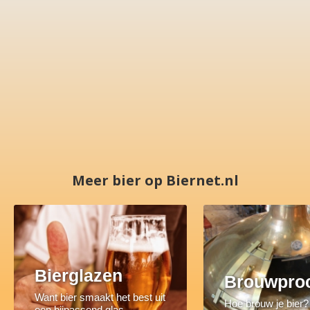
Meer bier op Biernet.nl
Bierglazen
Brouwpro
Want bier smaakt het best uit
Hoe brouw je bier?
een bijpassend glas