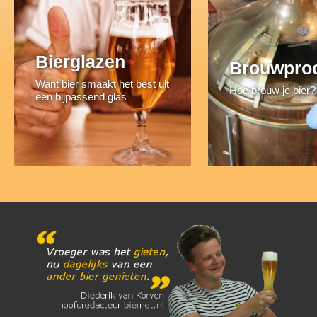
Bierglazen
Brouwpro
Want bier smaakt het best uit
Hoe brouw je bier?
een bijpassend glas