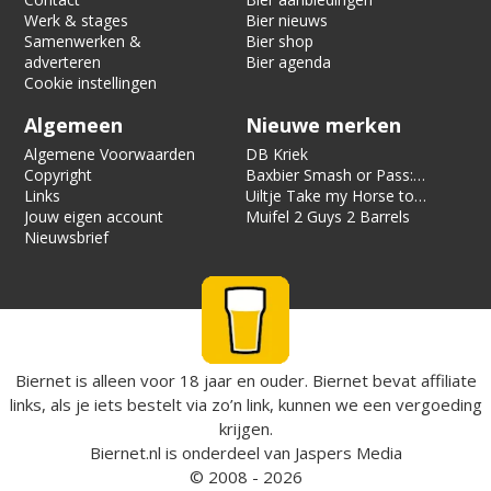
Werk & stages
Bier nieuws
Samenwerken &
Bier shop
adverteren
Bier agenda
Cookie instellingen
Algemeen
Nieuwe merken
Algemene Voorwaarden
DB Kriek
Copyright
Baxbier Smash or Pass:
Links
Strata
Uiltje Take my Horse to
Jouw eigen account
the Hotel Room
Muifel 2 Guys 2 Barrels
Nieuwsbrief
Biernet is alleen voor 18 jaar en ouder. Biernet bevat affiliate
links, als je iets bestelt via zo’n link, kunnen we een vergoeding
krijgen.
Biernet.nl
is onderdeel van
Jaspers Media
© 2008 - 2026