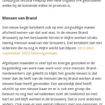
Limburgse festival Pinkpop een New England IPA gebrouwen
welke bij de komende editie te proeven is.
Mensen van Brand
Een nieuw begin betekent ook op een zorgvuldige manier
afscheid nemen van dat wat was. In de nieuwe Brand
Brouwerij op het bestaande terrein in Wijlre werken straks
twintig mensen waarvan vier brouwers. Dat betekent dat niet
iedereen die nu nog in Wijlre werkt kan blijven.
Dit is eind
september 2022 bekendgemaakt
.
Afgelopen maanden is veel tijd en energie gestoken in de
begeleiding van werk naar werk voor onze mensen. Brand-
medewerkers zijn geliefd zo blijkt; het goede nieuws is dat
meer dan de helft van de mensen die bij Brand werken al een
nieuwe baan heeft gevonden. Een aanzienlijk deel heeft
uitzicht op een nieuwe baan en er is ook een groep die
bewust nu nog niet wil nadenken over de toekomst en met
hart en ziel blijft werken in de brouwerij. Dat is voor iedereen
anders. Ook gaan er een aantal collega’s met pre-pensioen. Er