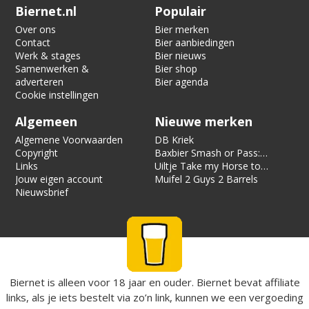
Verification code:
3179
Biernet.nl
Populair
Over ons
Bier merken
Contact
Bier aanbiedingen
Werk & stages
Bier nieuws
Samenwerken &
Bier shop
adverteren
Bier agenda
Cookie instellingen
Algemeen
Nieuwe merken
Algemene Voorwaarden
DB Kriek
Copyright
Baxbier Smash or Pass:
Links
Strata
Uiltje Take my Horse to
Jouw eigen account
the Hotel Room
Muifel 2 Guys 2 Barrels
Nieuwsbrief
Biernet is alleen voor 18 jaar en ouder. Biernet bevat affiliate
links, als je iets bestelt via zo’n link, kunnen we een vergoeding