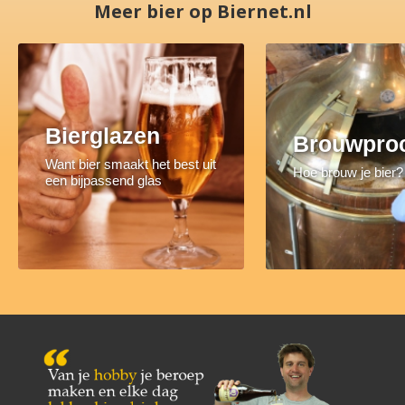
Meer bier op Biernet.nl
Bierglazen
Brouwpro
Want bier smaakt het best uit
Hoe brouw je bier?
een bijpassend glas