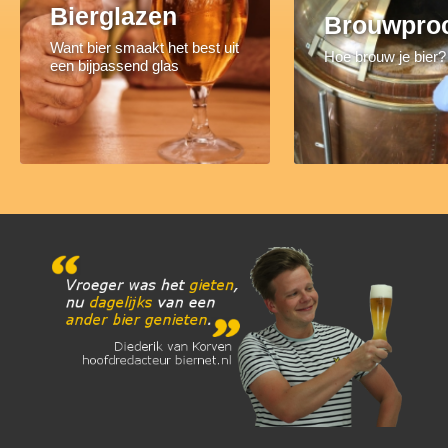
Bierglazen
Brouwpro
Want bier smaakt het best uit
Hoe brouw je bier?
een bijpassend glas