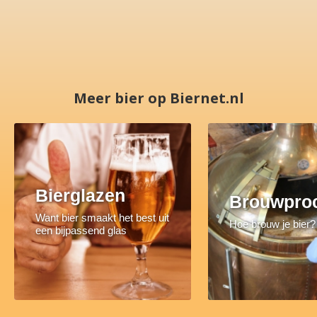
Meer bier op Biernet.nl
Bierglazen
Brouwpro
Want bier smaakt het best uit
Hoe brouw je bier?
een bijpassend glas