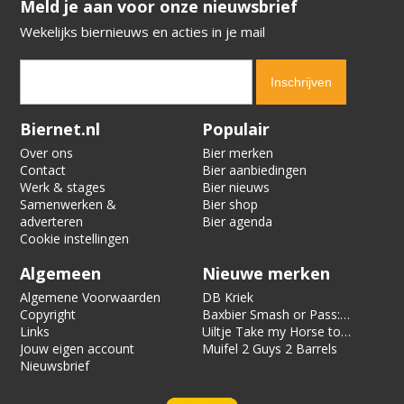
​​​​​​​Meld je aan voor onze nieuwsbrief
Wekelijks biernieuws en acties in je mail
Verification code:
3926
Biernet.nl
Populair
Over ons
Bier merken
Contact
Bier aanbiedingen
Werk & stages
Bier nieuws
Samenwerken &
Bier shop
adverteren
Bier agenda
Cookie instellingen
Algemeen
Nieuwe merken
Algemene Voorwaarden
DB Kriek
Copyright
Baxbier Smash or Pass:
Links
Strata
Uiltje Take my Horse to
Jouw eigen account
the Hotel Room
Muifel 2 Guys 2 Barrels
Nieuwsbrief