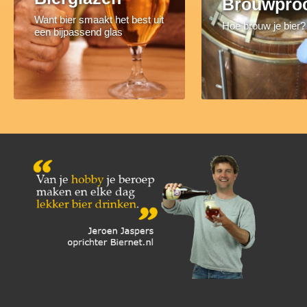
Brouwpro
Want bier smaakt het best uit
Hoe brouw je bier?
een bijpassend glas