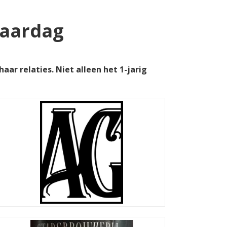
jaardag
r relaties. Niet alleen het 1-jarig