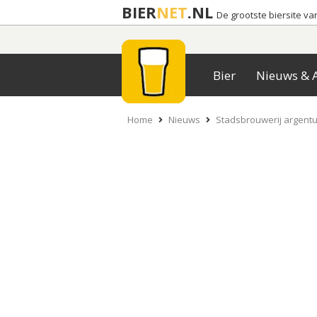
BIER
NET
.NL
De grootste biersite v
Bier
Nieuws & A
Home
Nieuws
Stadsbrouwerij argentu