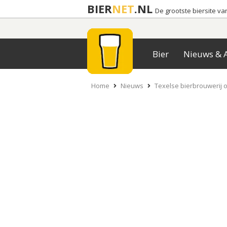
BIER
NET
.NL
De grootste biersite v
Bier
Nieuws & A
Home
Nieuws
Texelse bierbrouwerij 