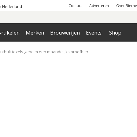
Contact
Adverteren
Over Bierne
an Nederland
rtikelen
Merken
Brouwerijen
Events
Shop
onthult texels geheim een maandelijks proefbier