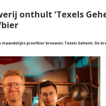
erij onthult 'Texels Geh
fbier
n maandelijks proefbier brouwen: Texels Geheim. De br