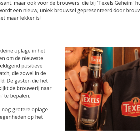
essant, maar ook voor de brouwers, die bij 'Texels Geheim' h
jaar wordt een nieuw, uniek brouwsel gepresenteerd door bro
et maar lekker is!
kleine oplage in het
gen om de nieuwste
eldigend positieve
ch, die zowel in de
ld. De gasten die het
kijkt de brouwerij naar
' te bepalen.
en nog grotere oplage
legenheden op het