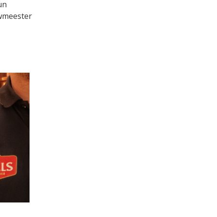
un
uwmeester