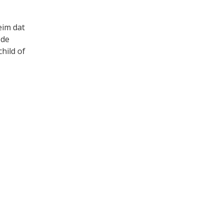
eim dat
 de
hild of