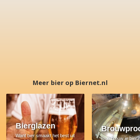
Meer bier op Biernet.nl
Bierglazen
Brouwpro
Want bier smaakt het best uit
Hoe brouw je bier?