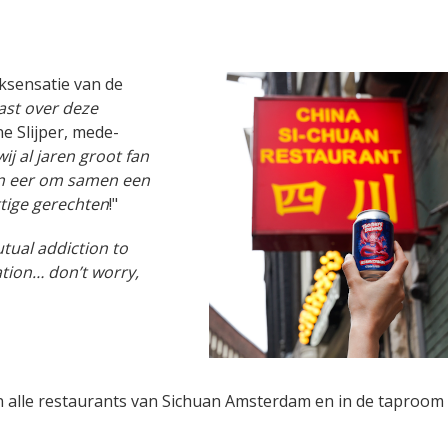
ksensatie van de
ast over deze
ne Slijper, mede-
wij al jaren groot fan
en eer om samen een
ttige gerechten
!"
ual addiction to
tion… don’t worry,
in alle restaurants van Sichuan Amsterdam en in de taproo