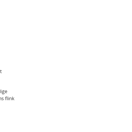
t
dige
s flink