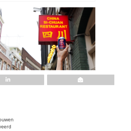
rouwen
veerd