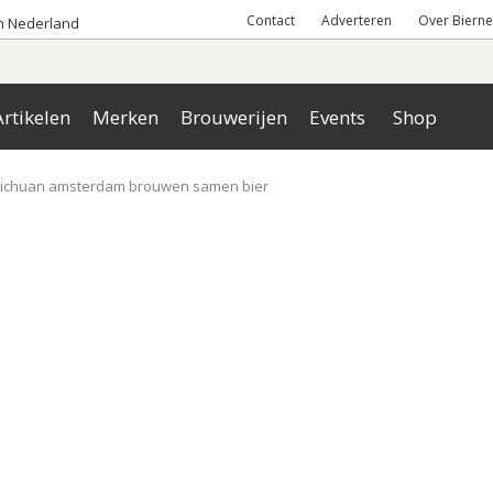
Contact
Adverteren
Over Bierne
an Nederland
rtikelen
Merken
Brouwerijen
Events
Shop
sichuan amsterdam brouwen samen bier