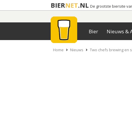
BIER
NET
.NL
De grootste biersite v
Bier
Nieuws & A
Home
Nieuws
Two chefs brewing en 