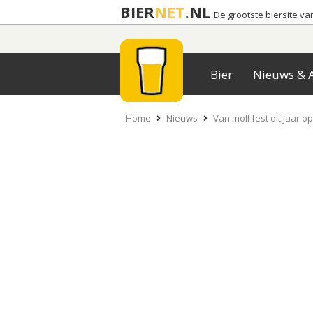
BIER
NET
.NL
De grootste biersite v
Bier
Nieuws & A
Home
Nieuws
Van moll fest dit jaar o