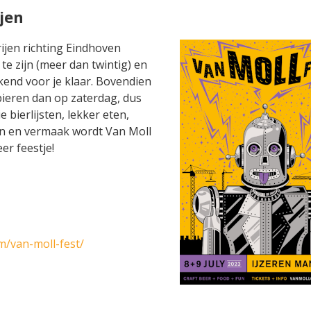
jen
ijen richting Eindhoven
e zijn (meer dan twintig) en
kend voor je klaar. Bovendien
ieren dan op zaterdag, dus
bierlijsten, lekker eten,
en en vermaak wordt Van Moll
er feestje!
m/van-moll-fest/