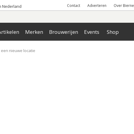
Contact
Adverteren
Over Bierne
an Nederland
rtikelen
Merken
Brouwerijen
Events
Shop
p een nieuwe locatie