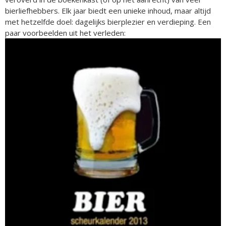
bierliefhebbers. Elk jaar biedt een unieke inhoud, maar altijd
met hetzelfde doel: dagelijks bierplezier en verdieping. Een
paar voorbeelden uit het verleden: