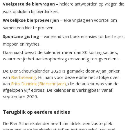
Veelgestelde biervragen
– heldere antwoorden op vragen die
vaak opduiken bij bierdrinkers.
Wekelijkse bierproeverijen
– elke vrijdag een voorstel om
samen een bier te proeven.
Spontane gisting
– variërend van boekrecensies tot bierfeitjes,
moppen en mythes.
Daarnaast bevat de kalender meer dan 30 kortingsacties,
waarmee je het aankoopbedrag eenvoudig terugverdient.
De Bier Scheurkalender 2026 is gemaakt door Arjan Jonker
van
Bierbeleving
. Hij nam voor deze editie het stokje over
van
Frits Dunnink (Bierschrijver)
, die de auteur was van de
afgelopen vijf edities. De kalender is verkrijgbaar vanaf
september 2025.
Terugblik op eerdere edities
De Bier Scheurkalender heeft inmiddels een vaste plek
veroverd in de boekenkast (of op het aanrecht) van veel