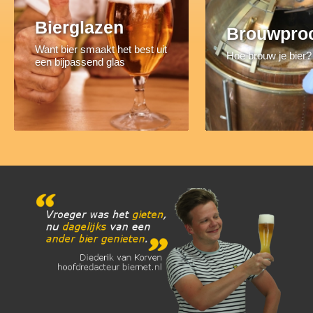
Bierglazen
Brouwpro
Want bier smaakt het best uit
Hoe brouw je bier?
een bijpassend glas