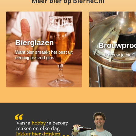
Meer bier op Biernet.nl
Bierglazen
Brouwpro
Want bier smaakt het best uit
Hoe brouw je bier?
een bijpassend glas