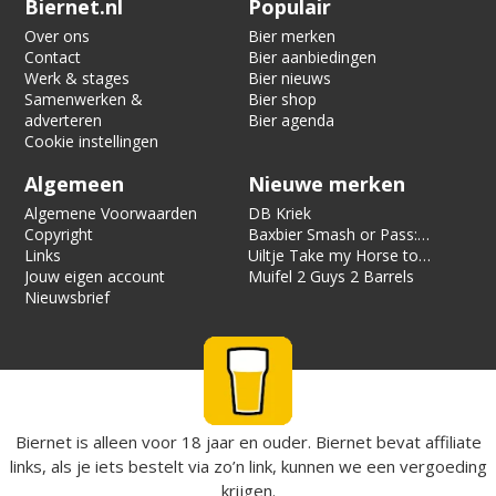
Biernet.nl
Populair
Over ons
Bier merken
Contact
Bier aanbiedingen
Werk & stages
Bier nieuws
Samenwerken &
Bier shop
adverteren
Bier agenda
Cookie instellingen
Algemeen
Nieuwe merken
Algemene Voorwaarden
DB Kriek
Copyright
Baxbier Smash or Pass:
Links
Strata
Uiltje Take my Horse to
Jouw eigen account
the Hotel Room
Muifel 2 Guys 2 Barrels
Nieuwsbrief
Biernet is alleen voor 18 jaar en ouder. Biernet bevat affiliate
links, als je iets bestelt via zo’n link, kunnen we een vergoeding
krijgen.