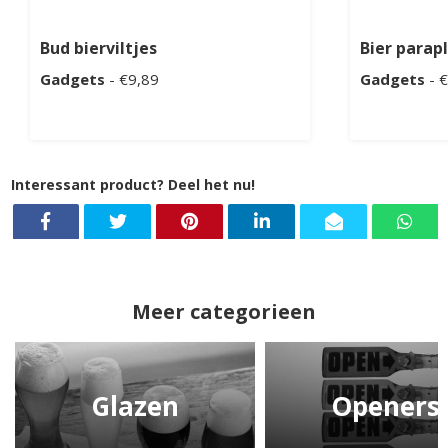
Bud bierviltjes
Bier parap
Gadgets
- €9,89
Gadgets
- 
Interessant product? Deel het nu!
Meer categorieen
Glazen
Openers