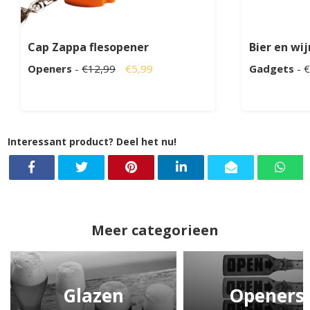
Cap Zappa flesopener
Bier en wij
Openers
-
€12,99
€5,99
Gadgets
- 
Interessant product? Deel het nu!
Meer categorieen
Glazen
Openers