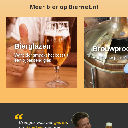
Meer bier op Biernet.nl
Bierglazen
Brouwpro
Want bier smaakt het best uit
Hoe brouw je bier?
een bijpassend glas