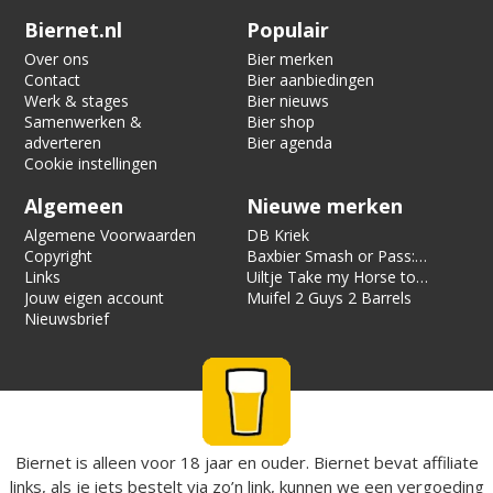
Verification code:
3235
Biernet.nl
Populair
Over ons
Bier merken
Contact
Bier aanbiedingen
Werk & stages
Bier nieuws
Samenwerken &
Bier shop
adverteren
Bier agenda
Cookie instellingen
Algemeen
Nieuwe merken
Algemene Voorwaarden
DB Kriek
Copyright
Baxbier Smash or Pass:
Links
Strata
Uiltje Take my Horse to
Jouw eigen account
the Hotel Room
Muifel 2 Guys 2 Barrels
Nieuwsbrief
Biernet is alleen voor 18 jaar en ouder. Biernet bevat affiliate
links, als je iets bestelt via zo’n link, kunnen we een vergoeding