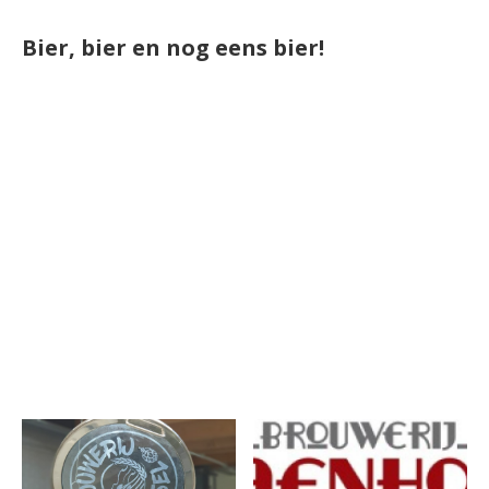
Bier, bier en nog eens bier!