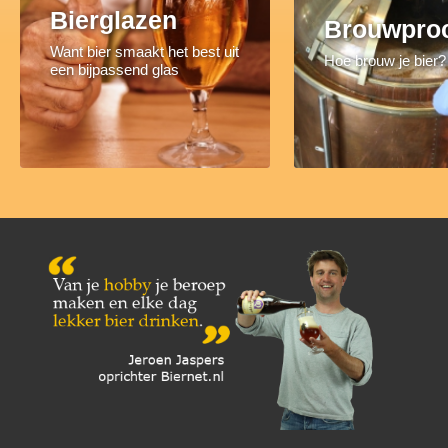
Bierglazen
Brouwpro
Want bier smaakt het best uit
Hoe brouw je bier?
een bijpassend glas