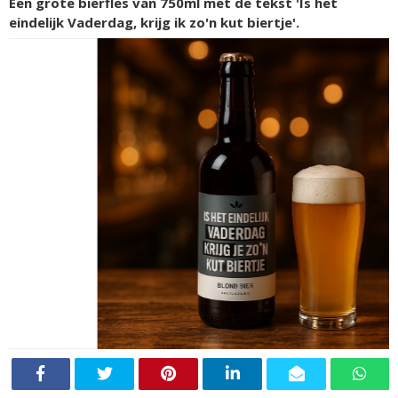
Een grote bierfles van 750ml met de tekst 'Is het
eindelijk Vaderdag, krijg ik zo'n kut biertje'.