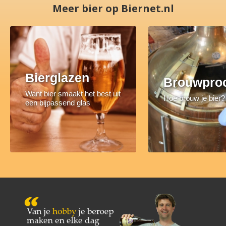
Meer bier op Biernet.nl
Bierglazen
Brouwpro
Want bier smaakt het best uit
Hoe brouw je bier?
een bijpassend glas