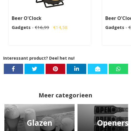
Beer O'Clock
Beer O'Cloc
Gadgets
-
€16,99
€14,58
Gadgets
-
€
Interessant product? Deel het nu!
Meer categorieen
Glazen
Openers