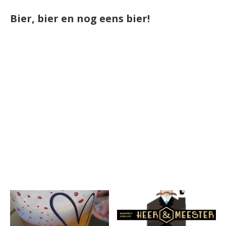
Bier, bier en nog eens bier!