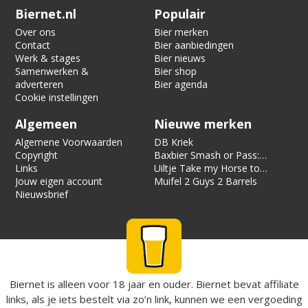
Verification code:
8690
Biernet.nl
Populair
Over ons
Bier merken
Contact
Bier aanbiedingen
Werk & stages
Bier nieuws
Samenwerken &
Bier shop
adverteren
Bier agenda
Cookie instellingen
Algemeen
Nieuwe merken
Algemene Voorwaarden
DB Kriek
Copyright
Baxbier Smash or Pass:
Links
Strata
Uiltje Take my Horse to
Jouw eigen account
the Hotel Room
Muifel 2 Guys 2 Barrels
Nieuwsbrief
Biernet is alleen voor 18 jaar en ouder. Biernet bevat affiliate
links, als je iets bestelt via zo’n link, kunnen we een vergoeding