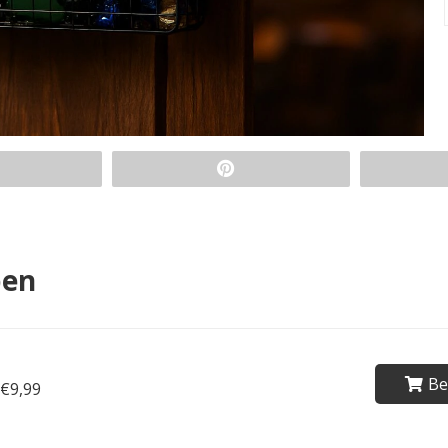
pen
Be
€9,99