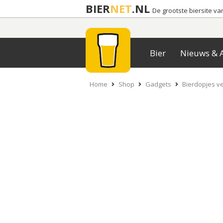
BIER
NET
.NL
De grootste biersite v
Bier
Nieuws & A
Home
Shop
Gadgets
Bierdopjes v