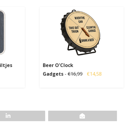
iltjes
Beer O'Clock
Gadgets
-
€16,99
€14,58