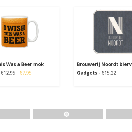
his Was a Beer mok
Brouwerij Noordt bierv
-
€12,95
€7,95
Gadgets
- €15,22