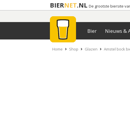
BIER
NET
.NL
De grootste biersite v
Bier
Nieuws & A
Home
Shop
Glazen
Amstel bock bi