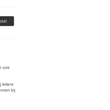
stel
er ook
j iedere
innen bij