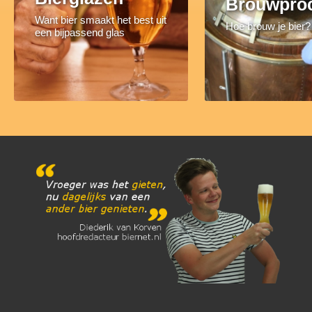
Brouwpro
Want bier smaakt het best uit
Hoe brouw je bier?
een bijpassend glas