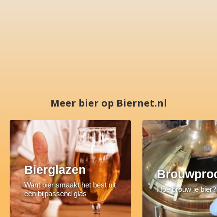
Meer bier op Biernet.nl
Bierglazen
Brouwpro
Want bier smaakt het best uit
Hoe brouw je bier?
een bijpassend glas