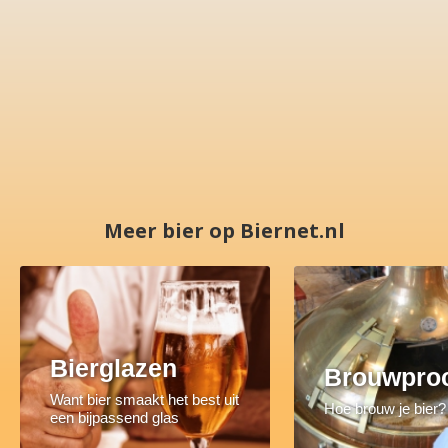
Meer bier op Biernet.nl
Bierglazen
Brouwpro
Want bier smaakt het best uit
Hoe brouw je bier?
een bijpassend glas