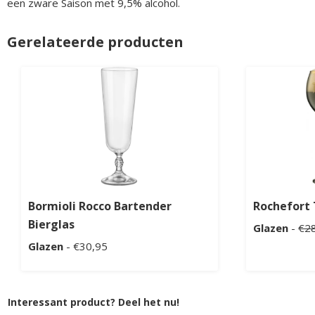
een zware Saison met 9,5% alcohol.
Gerelateerde producten
Bormioli Rocco Bartender
Rochefort 
Bierglas
Glazen
-
€2
Glazen
- €30,95
Interessant product? Deel het nu!