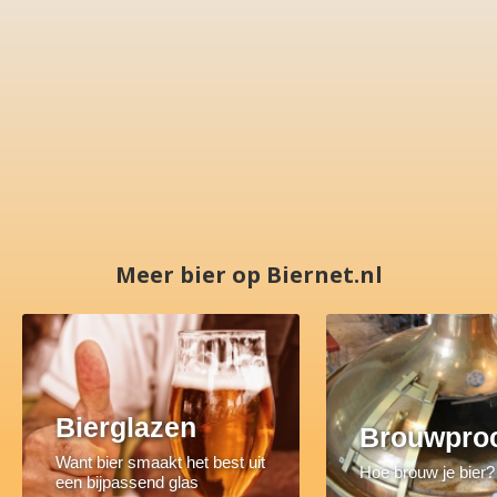
Meer bier op Biernet.nl
Bierglazen
Brouwpro
Want bier smaakt het best uit
Hoe brouw je bier?
een bijpassend glas