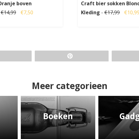
Oranje boven
Craft bier sokken Blon
-
€14,99
€7,50
Kleding
-
€17,99
€10,9
Meer categorieen
Boeken
Gadg