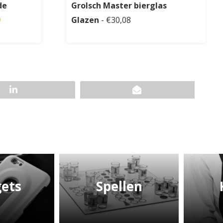
de
Grolsch Master bierglas
9
Glazen
- €30,08
ets
Spellen