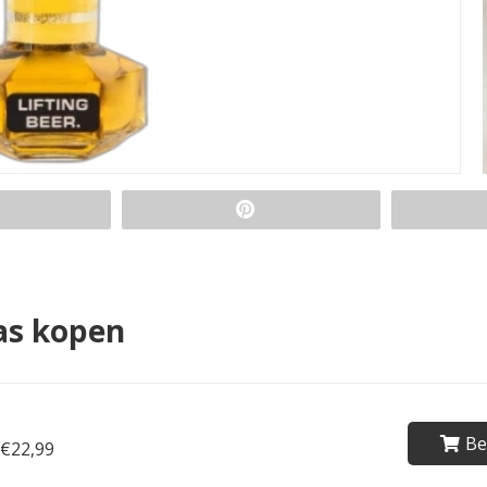
as kopen
Be
€22,99