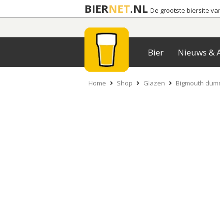
BIER
NET
.NL
De grootste biersite v
Bier
Nieuws & A
Home
Shop
Glazen
Bigmouth dumm