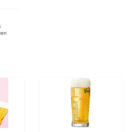
s
een