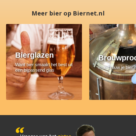
Meer bier op Biernet.nl
Bierglazen
Brouwpro
Want bier smaakt het best uit
Hoe brouw je bier?
een bijpassend glas