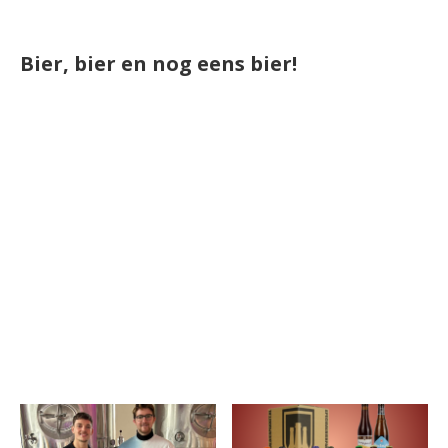
Bier, bier en nog eens bier!