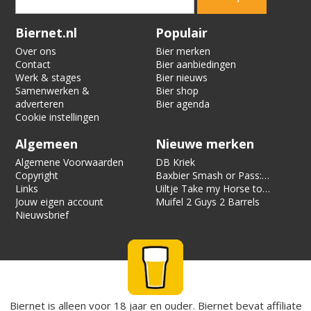
Verification code:
5178
Biernet.nl
Populair
Over ons
Bier merken
Contact
Bier aanbiedingen
Werk & stages
Bier nieuws
Samenwerken &
Bier shop
adverteren
Bier agenda
Cookie instellingen
Algemeen
Nieuwe merken
Algemene Voorwaarden
DB Kriek
Copyright
Baxbier Smash or Pass:
Links
Strata
Uiltje Take my Horse to
Jouw eigen account
the Hotel Room
Muifel 2 Guys 2 Barrels
Nieuwsbrief
Biernet is alleen voor 18 jaar en ouder. Biernet bevat affiliate