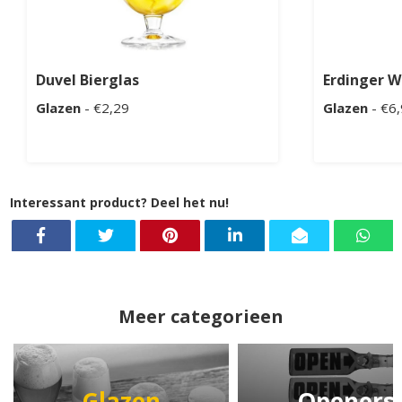
Duvel Bierglas
Erdinger W
Glazen
- €2,29
Glazen
- €6
Interessant product? Deel het nu!
Meer categorieen
Glazen
Openers