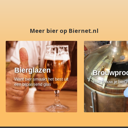
Meer bier op Biernet.nl
Bierglazen
Brouwpro
Want bier smaakt het best uit
Hoe brouw je bier?
een bijpassend glas