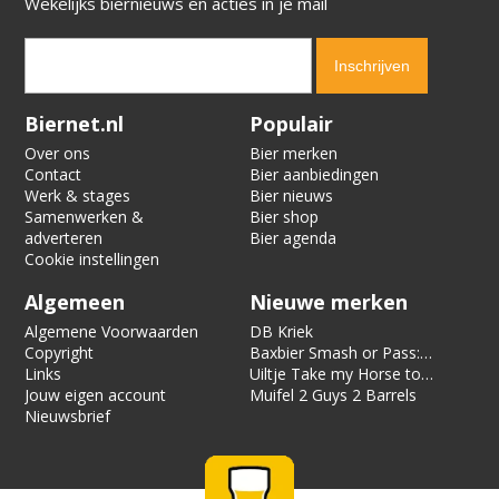
Wekelijks biernieuws en acties in je mail
Verification code:
5287
Biernet.nl
Populair
Over ons
Bier merken
Contact
Bier aanbiedingen
Werk & stages
Bier nieuws
Samenwerken &
Bier shop
adverteren
Bier agenda
Cookie instellingen
Algemeen
Nieuwe merken
Algemene Voorwaarden
DB Kriek
Copyright
Baxbier Smash or Pass:
Links
Strata
Uiltje Take my Horse to
Jouw eigen account
the Hotel Room
Muifel 2 Guys 2 Barrels
Nieuwsbrief