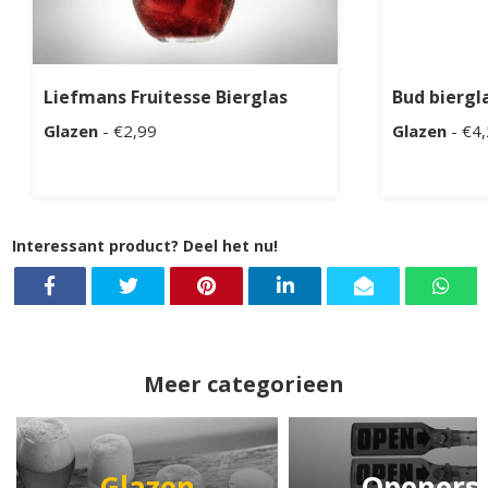
Liefmans Fruitesse Bierglas
Bud biergl
Glazen
- €2,99
Glazen
- €4
Interessant product? Deel het nu!
Meer categorieen
Glazen
Openers