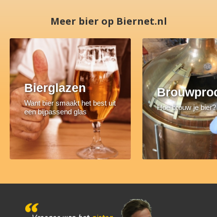
Meer bier op Biernet.nl
Bierglazen
Brouwpro
Want bier smaakt het best uit
Hoe brouw je bier?
een bijpassend glas