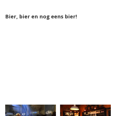
Bier, bier en nog eens bier!