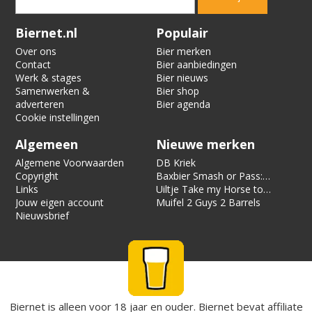
Verification code:
7443
Biernet.nl
Populair
Over ons
Bier merken
Contact
Bier aanbiedingen
Werk & stages
Bier nieuws
Samenwerken &
Bier shop
adverteren
Bier agenda
Cookie instellingen
Algemeen
Nieuwe merken
Algemene Voorwaarden
DB Kriek
Copyright
Baxbier Smash or Pass:
Links
Strata
Uiltje Take my Horse to
Jouw eigen account
the Hotel Room
Muifel 2 Guys 2 Barrels
Nieuwsbrief
Biernet is alleen voor 18 jaar en ouder. Biernet bevat affiliate