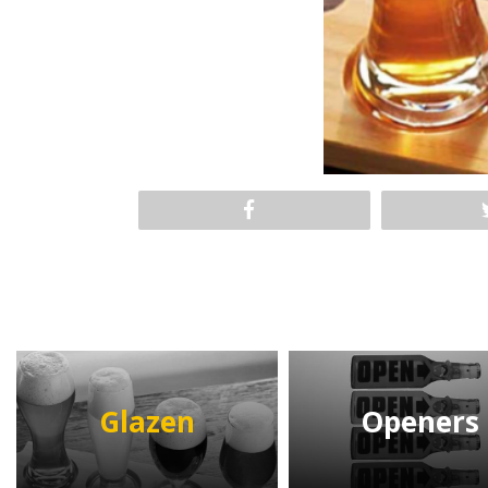
Glazen
Openers