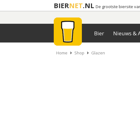
BIER
NET
.NL
De grootste biersite v
Bier
Nieuws & A
Home
Shop
Glazen