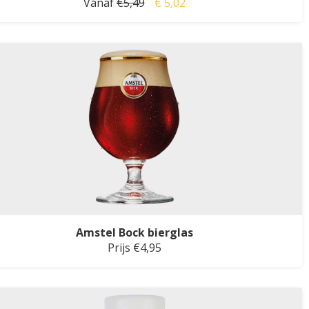
Vanaf
€5,49
€ 5,02
Amstel Bock bierglas
Prijs €4,95