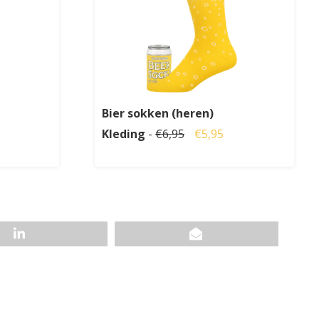
Bier sokken (heren)
Kleding
-
€6,95
€5,95