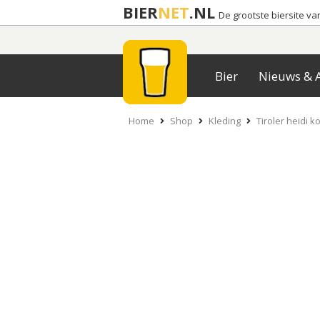
BIER
NET
.NL
De grootste biersite v
Bier
Nieuws & A
Home
Shop
Kleding
Tiroler heidi 