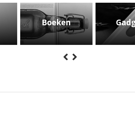
Boeken
Gadg