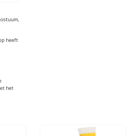
 kostuum,
op heeft
e
et het