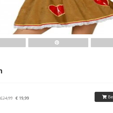
n
Be
€24,99
€ 19,99