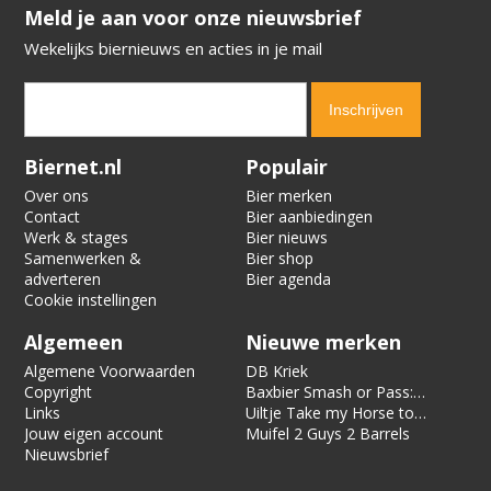
​​​​​​​Meld je aan voor onze nieuwsbrief
Wekelijks biernieuws en acties in je mail
Verification code:
7091
Biernet.nl
Populair
Over ons
Bier merken
Contact
Bier aanbiedingen
Werk & stages
Bier nieuws
Samenwerken &
Bier shop
adverteren
Bier agenda
Cookie instellingen
Algemeen
Nieuwe merken
Algemene Voorwaarden
DB Kriek
Copyright
Baxbier Smash or Pass:
Links
Strata
Uiltje Take my Horse to
Jouw eigen account
the Hotel Room
Muifel 2 Guys 2 Barrels
Nieuwsbrief