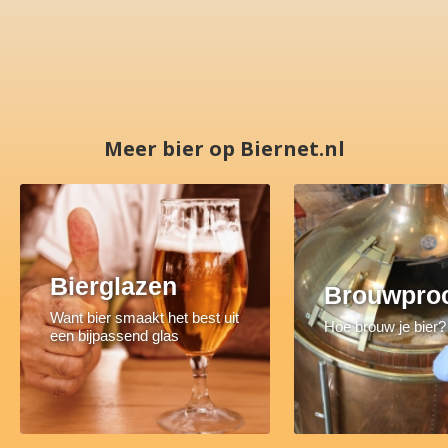
Meer bier op Biernet.nl
Bierglazen
Brouwpro
Want bier smaakt het best uit
Hoe brouw je bier?
een bijpassend glas