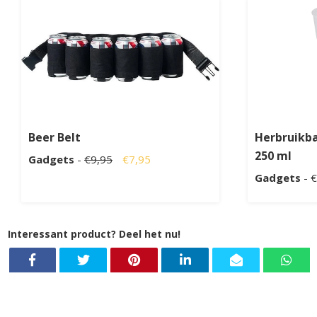
Beer Belt
Herbruikba
250 ml
Gadgets
-
€9,95
€7,95
Gadgets
- 
Interessant product? Deel het nu!