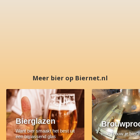
Meer bier op Biernet.nl
Bierglazen
Brouwpro
Want bier smaakt het best uit
Hoe brouw je bier?
een bijpassend glas