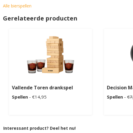
Alle bierspellen
Gerelateerde producten
Vallende Toren drankspel
Decision M
Spellen
- €14,95
Spellen
-
€7
Interessant product? Deel het nu!