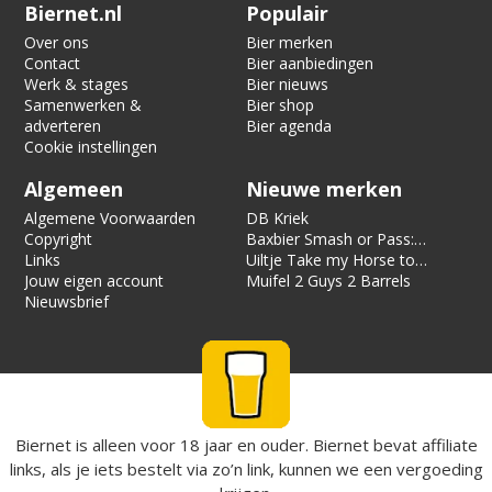
Verification code:
3754
Biernet.nl
Populair
Over ons
Bier merken
Contact
Bier aanbiedingen
Werk & stages
Bier nieuws
Samenwerken &
Bier shop
adverteren
Bier agenda
Cookie instellingen
Algemeen
Nieuwe merken
Algemene Voorwaarden
DB Kriek
Copyright
Baxbier Smash or Pass:
Links
Strata
Uiltje Take my Horse to
Jouw eigen account
the Hotel Room
Muifel 2 Guys 2 Barrels
Nieuwsbrief
Biernet is alleen voor 18 jaar en ouder. Biernet bevat affiliate
links, als je iets bestelt via zo’n link, kunnen we een vergoeding