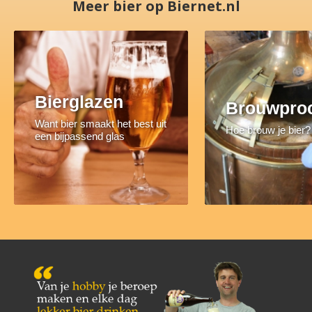
Meer bier op Biernet.nl
Bierglazen
Brouwpro
Want bier smaakt het best uit
Hoe brouw je bier?
een bijpassend glas