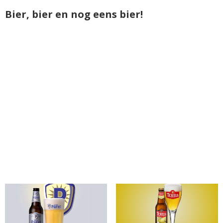
Bier, bier en nog eens bier!