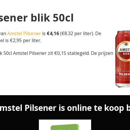
sener blik 50cl
 van
Amstel Pilsener
is
€4,16
(€8.32 per liter). De
l is €2,95 per liter.
lik 50cl Amstel Pilsener zit €0,15 statiegeld. De prijzen
mstel Pilsener is online te koop b