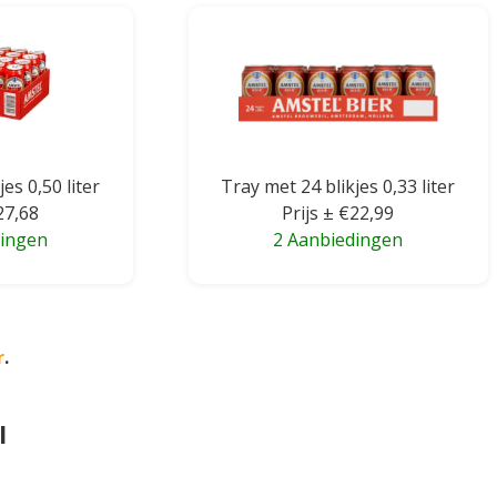
es 0,50 liter
Tray met 24 blikjes 0,33 liter
27,68
Prijs ± €22,99
dingen
2 Aanbiedingen
r
.
l