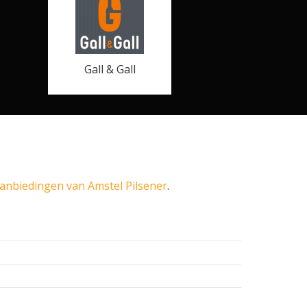
Gall & Gall
anbiedingen van Amstel Pilsener
.