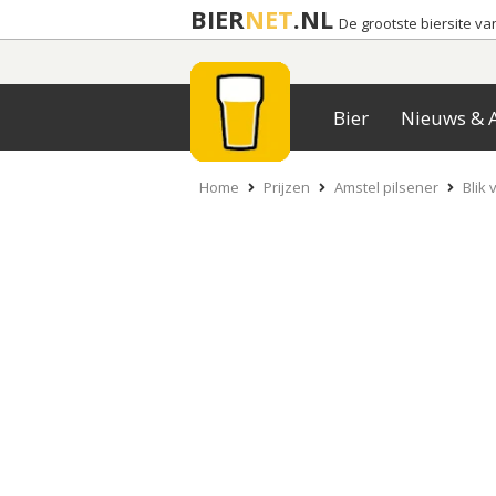
BIER
NET
.NL
De grootste biersite v
Bier
Nieuws & A
Home
Prijzen
Amstel pilsener
Blik 